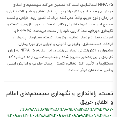
NFPA 25
استانداردی است که تضمین می‌کند سیستم‌های اطفای
حریق آبی مانند اسپرینکلر، رایزر، پمپ آتش‌نشانی و شیرآلات کنترلی،
در زمان وقوع حریق واقعاً عمل کنند. برخلاف تصور رایج، طراحی و نصب
صحیح این سیستم‌ها به‌تنهایی کافی نیست و بدون بازرسی، تست و
نگهداری دوره‌ای، عملاً کارایی خود را از دست می‌دهند. NFPA 25 با
تعریف دقیق دوره‌های زمانی، روش‌های تست، معیارهای پذیرش و
الزامات مستندسازی، چارچوبی قانونی و اجرایی برای بهره‌برداران،
مشاوران و آتش‌نشانی ایجاد می‌کند. در این مقاله، NFPA 25 به زبان
کاربردی و پروژه‌محور تشریح شده و چک‌لیست‌هایی ارائه می‌شود که
مستقیماً در تأیید آتش‌نشانی، کاهش ریسک حقوقی و افزایش ایمنی
واقعی ساختمان مؤثر هستند.
تست، راه‌اندازی و نگهداری سیستم‌های اعلام
و اطفای حریق
/%D8%AA%D8%B3%D8%AA-%D8%B1%D8%A7%D9%87-
%D8%A7%D9%86%D8%AF%D8%A7%D8%B2%DB%8C-%D9%88-