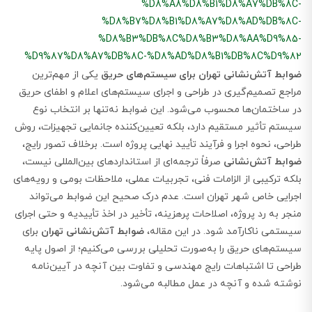
%D8%A8%D8%B1%D8%A7%DB%8C-
%D8%B7%D8%B1%D8%A7%D8%AD%DB%8C-
%D8%B3%DB%8C%D8%B3%D8%AA%D9%85-
%D9%87%D8%A7%DB%8C-%D8%AD%D8%B1%DB%8C%D9%82
ضوابط آتش‌نشانی تهران برای سیستم‌های حریق
یکی از مهم‌ترین
مراجع تصمیم‌گیری در طراحی و اجرای سیستم‌های اعلام و اطفای حریق
در ساختمان‌ها محسوب می‌شود. این ضوابط نه‌تنها بر انتخاب نوع
سیستم تأثیر مستقیم دارد، بلکه تعیین‌کننده جانمایی تجهیزات، روش
طراحی، نحوه اجرا و فرآیند تأیید نهایی پروژه است. برخلاف تصور رایج،
ضوابط آتش‌نشانی
صرفاً ترجمه‌ای از استانداردهای بین‌المللی نیست،
بلکه ترکیبی از الزامات فنی، تجربیات عملی، ملاحظات بومی و رویه‌های
اجرایی خاص شهر تهران است. عدم درک صحیح این ضوابط می‌تواند
منجر به رد پروژه، اصلاحات پرهزینه، تأخیر در اخذ تأییدیه و حتی اجرای
سیستمی ناکارآمد شود. در این مقاله،
ضوابط آتش‌نشانی تهران
برای
سیستم‌های حریق را به‌صورت تحلیلی بررسی می‌کنیم؛ از اصول پایه
طراحی تا اشتباهات رایج مهندسی و تفاوت بین آنچه در آیین‌نامه
نوشته شده و آنچه در عمل مطالبه می‌شود.