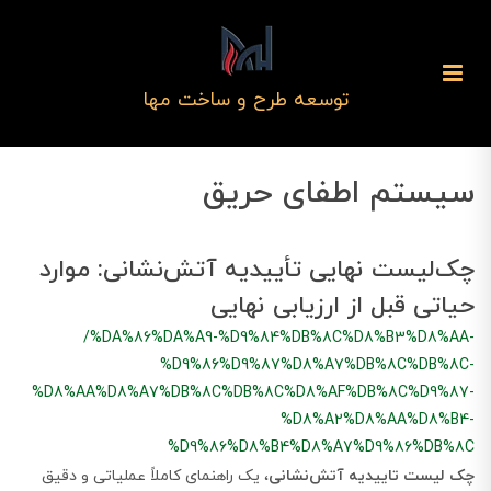
توسعه طرح و ساخت مها
سیستم اطفای حریق
چک‌لیست نهایی تأییدیه آتش‌نشانی: موارد
حیاتی قبل از ارزیابی نهایی
/%DA%86%DA%A9-%D9%84%DB%8C%D8%B3%D8%AA-
%D9%86%D9%87%D8%A7%DB%8C%DB%8C-
%D8%AA%D8%A7%DB%8C%DB%8C%D8%AF%DB%8C%D9%87-
%D8%A2%D8%AA%D8%B4-
%D9%86%D8%B4%D8%A7%D9%86%DB%8C
چک لیست تاییدیه آتش‌نشانی
، یک راهنمای کاملاً عملیاتی و دقیق