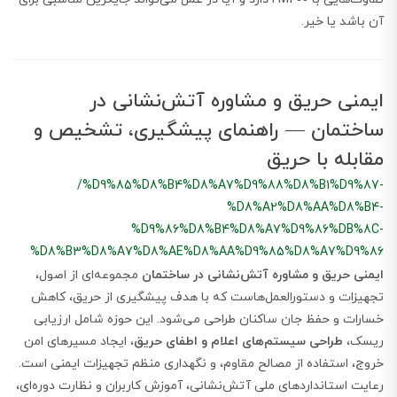
آن باشد یا خیر.
ایمنی حریق و مشاوره آتش‌نشانی در
ساختمان — راهنمای پیشگیری، تشخیص و
مقابله با حریق
/%D9%85%D8%B4%D8%A7%D9%88%D8%B1%D9%87-
%D8%A2%D8%AA%D8%B4-
%D9%86%D8%B4%D8%A7%D9%86%DB%8C-
%D8%B3%D8%A7%D8%AE%D8%AA%D9%85%D8%A7%D9%86
ایمنی حریق و مشاوره آتش‌نشانی در ساختمان
مجموعه‌ای از اصول،
تجهیزات و دستورالعمل‌هاست که با هدف پیشگیری از حریق، کاهش
خسارات و حفظ جان ساکنان طراحی می‌شود. این حوزه شامل ارزیابی
ریسک،
طراحی سیستم‌های اعلام و اطفای حریق
، ایجاد مسیرهای امن
خروج، استفاده از مصالح مقاوم، و نگهداری منظم تجهیزات ایمنی است.
رعایت استانداردهای ملی آتش‌نشانی، آموزش کاربران و نظارت دوره‌ای،