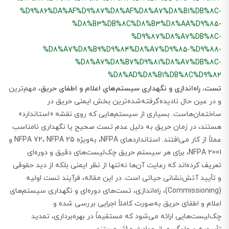
%D9%86%DA%AF%D9%87%D8%AF%D8%A7%D8%B1%DB%8C-
%D8%B3%DB%8C%D8%B3%D8%AA%D9%85-
%D9%87%D8%A7%DB%8C-
%D8%A7%D8%B9%D9%84%D8%A7%D9%85-%D9%88-
%D8%A7%D8%B7%D9%81%D8%A7%DB%8C-
%D8%AD%D8%B1%DB%8C%D9%82
تست، راه‌اندازی و نگهداری سیستم‌های اعلام و اطفای حریق
، مهم‌ترین
و در عین حال نادیده‌گرفته‌شده‌ترین بخش ایمنی حریق در
ساختمان‌هاست. بسیاری از سیستم‌هایی که روی نقشه «استاندارد»
هستند، در زمان حریق به دلیل عدم تست صحیح یا نگهداری نامناسب
عملاً از کار می‌افتند. استانداردهای NFPA، به‌ویژه NFPA 72، NFPA 25 و
NFPA 2001، برای هر سیستم حریق چک‌لیست‌های دقیق و دوره‌ای
تعریف کرده‌اند که رعایت آن‌ها نه‌تنها از نظر ایمنی بلکه از دید حقوقی
و تأیید آتش‌نشانی حیاتی است. در این مقاله، فرآیند تست اولیه
(Commissioning)، راه‌اندازی، تست‌های دوره‌ای و نگهداری سیستم‌های
اعلام و اطفای حریق به‌صورت کاملاً اجرایی بررسی شده و
چک‌لیست‌هایی ارائه می‌شود که مستقیماً در بهره‌برداری، تمدید