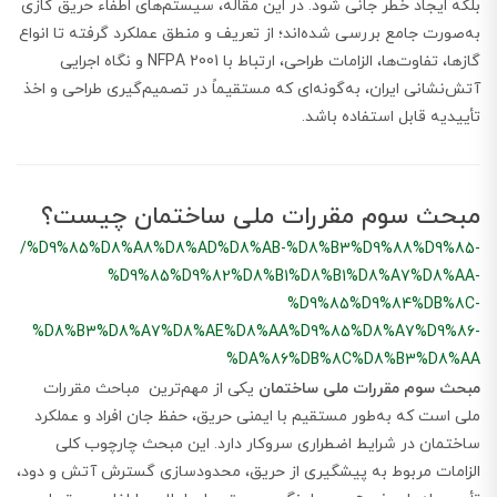
بلکه ایجاد خطر جانی شود. در این مقاله، سیستم‌های اطفاء حریق گازی
به‌صورت جامع بررسی شده‌اند؛ از تعریف و منطق عملکرد گرفته تا انواع
گازها، تفاوت‌ها، الزامات طراحی، ارتباط با NFPA 2001 و نگاه اجرایی
آتش‌نشانی ایران، به‌گونه‌ای که مستقیماً در تصمیم‌گیری طراحی و اخذ
تأییدیه قابل استفاده باشد.
مبحث سوم مقررات ملی ساختمان چیست؟
/%D9%85%D8%A8%D8%AD%D8%AB-%D8%B3%D9%88%D9%85-
%D9%85%D9%82%D8%B1%D8%B1%D8%A7%D8%AA-
%D9%85%D9%84%DB%8C-
%D8%B3%D8%A7%D8%AE%D8%AA%D9%85%D8%A7%D9%86-
%DA%86%DB%8C%D8%B3%D8%AA
مبحث سوم مقررات ملی ساختمان
یکی از مهم‌ترین مباحث مقررات
ملی است که به‌طور مستقیم با ایمنی حریق، حفظ جان افراد و عملکرد
ساختمان در شرایط اضطراری سروکار دارد. این مبحث چارچوب کلی
الزامات مربوط به پیشگیری از حریق، محدودسازی گسترش آتش و دود،