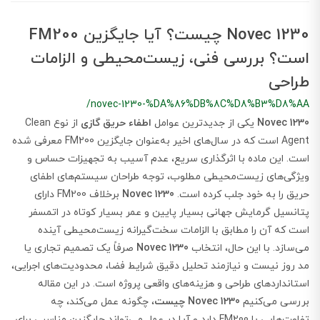
Novec 1230 چیست؟ آیا جایگزین FM200
است؟ بررسی فنی، زیست‌محیطی و الزامات
طراحی
/novec-1230-%DA%86%DB%8C%D8%B3%D8%AA
Novec 1230
یکی از جدیدترین عوامل
اطفاء حریق گازی
از نوع Clean
Agent است که در سال‌های اخیر به‌عنوان جایگزین FM200 معرفی شده
است. این ماده با اثرگذاری سریع، عدم آسیب به تجهیزات حساس و
ویژگی‌های زیست‌محیطی مطلوب، توجه طراحان سیستم‌های اطفای
حریق را به خود جلب کرده است.
Novec 1230
برخلاف FM200 دارای
پتانسیل گرمایش جهانی بسیار پایین و عمر بسیار کوتاه در اتمسفر
است که آن را مطابق با الزامات سخت‌گیرانه زیست‌محیطی آینده
می‌سازد. با این حال، انتخاب
Novec 1230
صرفاً یک تصمیم تجاری یا
مد روز نیست و نیازمند تحلیل دقیق شرایط فضا، محدودیت‌های اجرایی،
استانداردهای طراحی و هزینه‌های واقعی پروژه است. در این مقاله
بررسی می‌کنیم
Novec 1230 چیست
، چگونه عمل می‌کند، چه
تفاوت‌هایی با FM200 دارد و آیا در عمل می‌تواند جایگزین مناسبی برای