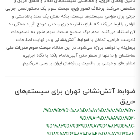
تأمین راه‌های خروج، و هماهنگی سیستم‌های اعلام و اطفای حریق را
مشخص می‌کند. برخلاف تصور رایج، مبحث سوم
یک دستورالعمل اجرایی
جزئی برای طراحی سیستم‌ها نیست، بلکه نقش یک سند بالادستی و
الزامی را ایفا می‌کند که طراح، ناظر، مجری و حتی مرجع تأیید همگی به
آن استناد می‌کنند. عدم درک صحیح مبحث سوم منجر به تصمیمات
نادرست طراحی، تداخل با
ضوابط آتش‌نشانی
و در نهایت اصلاحات
پرهزینه یا توقف پروژه می‌شود. در این مقاله،
مبحث سوم مقررات ملی
ساختمان
را نه‌تنها از منظر متن آیین‌نامه، بلکه با نگاه اجرایی،
مشاوره‌ای و مبتنی بر واقعیت پروژه‌های ایران بررسی می‌کنیم.
ضوابط آتش‌نشانی تهران برای سیستم‌های
حریق
/%D8%B6%D9%88%D8%A7%D8%A8%D8%B7-
%D8%A2%D8%AA%D8%B4-
%D9%86%D8%B4%D8%A7%D9%86%DB%8C-
%D8%AA%D9%87%D8%B1%D8%A7%D9%86-