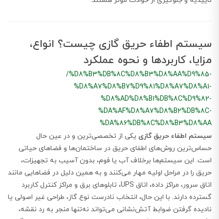
تأییدیه و جلوگیری از حوادث مؤثر هستند.
سیستم اطفاء حریق گازی چیست؟ انواع،
مزایا، کاربردها و نحوه عملکرد
/%D8%B3%DB%8C%D8%B3%D8%AA%D9%85-
%D8%A7%D8%B7%D9%81%D8%A7%D8%A1-
%D8%AD%D8%B1%DB%8C%D9%82-
%DA%AF%D8%A7%D8%B2%DB%8C-
%DA%86%DB%8C%D8%B3%D8%AA
سیستم اطفاء حریق گازی
یکی از تخصصی‌ترین و در عین حال
حساس‌ترین روش‌های اطفای حریق در ساختمان‌ها و فضاهای حیاتی
است. این سیستم‌ها برخلاف آب یا فوم، بدون آسیب به تجهیزات،
حریق را در مراحل اولیه مهار می‌کنند و به همین دلیل در فضاهایی مانند
اتاق سرور، مراکز داده، اتاق UPS، تابلوهای برق و مراکز کنترل کاربرد
گسترده دارند. با این حال، انتخاب نادرست نوع گاز، طراحی غیر اصولی یا
نادیده گرفتن ضوابط آتش‌نشانی می‌تواند نه‌تنها منجر به رد نقشه،