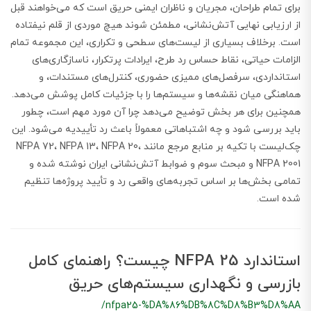
برای تمام طراحان، مجریان و ناظران ایمنی حریق است که می‌خواهند قبل
از ارزیابی نهایی آتش‌نشانی، مطمئن شوند هیچ موردی از قلم نیفتاده
است. برخلاف بسیاری از لیست‌های سطحی و تکراری، این مجموعه تمام
الزامات حیاتی، نقاط حساس رد طرح، ایرادات پرتکرار، ناسازگاری‌های
استانداردی، سرفصل‌های ممیزی حضوری، کنترل‌های مستندات، و
هماهنگی میان نقشه‌ها و سیستم‌ها را با جزئیات کامل پوشش می‌دهد.
همچنین برای هر بخش توضیح می‌دهد چرا آن مورد مهم است، چطور
باید بررسی شود و چه اشتباهاتی معمولاً باعث رد تأییدیه می‌شود. این
چک‌لیست با تکیه بر منابع مرجع مانند NFPA 72، NFPA 13، NFPA 20،
NFPA 2001 و مبحث سوم و ضوابط آتش‌نشانی ایران نوشته شده و
تمامی بخش‌ها بر اساس تجربه‌های واقعی رد و تأیید پروژه‌ها تنظیم
شده است.
استاندارد NFPA 25 چیست؟ راهنمای کامل
بازرسی و نگهداری سیستم‌های حریق
/nfpa25-%DA%86%DB%8C%D8%B3%D8%AA