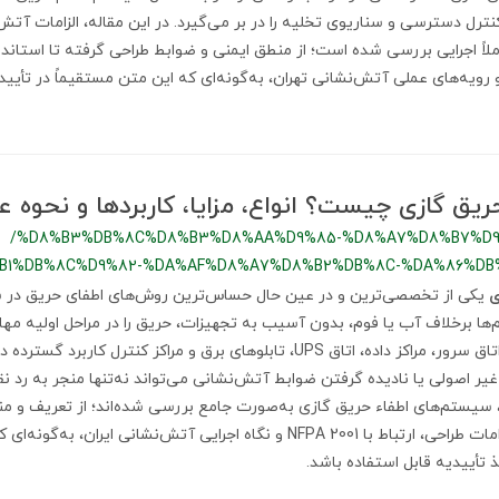
 کنترل دسترسی و سناریوی تخلیه را در بر می‌گیرد. در این مقاله، الزامات آتش
لاً اجرایی بررسی شده است؛ از منطق ایمنی و ضوابط طراحی گرفته تا استاندا
NFPA 20 و NFPA 72 و رویه‌های عملی آتش‌نشانی تهران، به‌گونه‌ای که این متن مستقیماً در تأ
ق گازی چیست؟ انواع، مزایا، کاربردها و نحوه ع
/%D8%B3%DB%8C%D8%B3%D8%AA%D9%85-%D8%A7%D8%B7%D9
B1%DB%8C%D9%82-%DA%AF%D8%A7%D8%B2%DB%8C-%DA%86%D
ی
یکی از تخصصی‌ترین و در عین حال حساس‌ترین روش‌های اطفای حریق در س
ا برخلاف آب یا فوم، بدون آسیب به تجهیزات، حریق را در مراحل اولیه مهار
دلیل در فضاهایی مانند اتاق سرور، مراکز داده، اتاق UPS، تابلوهای برق و مراکز کنتر
یر اصولی یا نادیده گرفتن ضوابط آتش‌نشانی می‌تواند نه‌تنها منجر به رد ن
، سیستم‌های اطفاء حریق گازی به‌صورت جامع بررسی شده‌اند؛ از تعریف و من
انواع گازها، تفاوت‌ها، الزامات طراحی، ارتباط با NFPA 2001 و نگاه اجرایی آتش‌نشانی ایرا
تأییدیه قابل استفاده باشد.