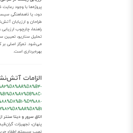
پروژه‌ها با وجود رعایت 
دود، یا ناهماهنگی سیستم
طراحان و ارزیابان آتش‌
تحلیل سناریو، تعیین سط
می‌شود. تمرکز اصلی بر 
بهره‌برداری است.
الزامات آتش‌نشا
%A2%D8%AA%D8%B4-
%B1%D8%A7%DB%8C-
88%D8%B1-%D9%88-
9%86%D8%AA%D8%B1
اتاق سرور و دیتا سنتر
از
پنهان، تجهیزات گران‌قی
نصب سیستم اطفاء حریق 