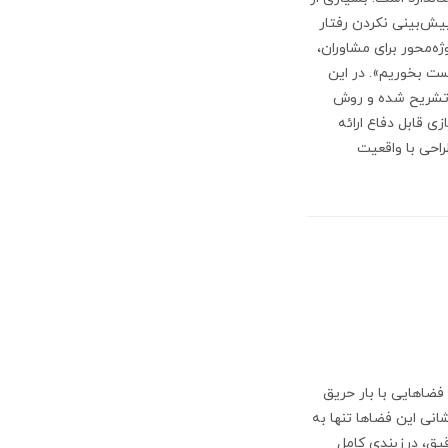
پیش‌بینی نکردن رفتار
ه‌محور برای مشاوران،
ت بخوریم». در این
ا، چارچوب ارزیابی ریسک بر اساس استانداردهای NFPA مانند NFPA 72، NFPA 13 و NFPA 2001 تشریح شده و روش
 قابل دفاع ارائه
احی با واقعیت
اهایی با بار حریق
نی این فضاها تنها به
یق، درزبندی کامل