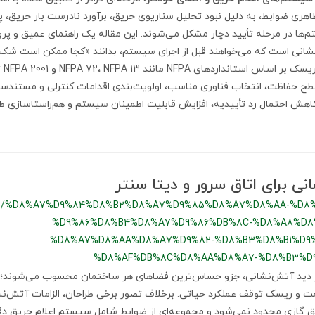
ظاهری ضوابط، به دلیل نبود تحلیل سناریوی حریق، برآورد نادرست بار حریق، 
‌ها در مرحله تأیید دچار مشکل می‌شوند. این مقاله یک راهنمای عمیق و پروژ
نشانی است که می‌خواهند قبل از اجرای سیستم، بدانند «کجا ممکن است شکس
راهنم
ح حفاظت، انتخاب فناوری مناسب، اولویت‌بندی اقدامات کنترلی و مستندسازی
کاهش احتمال رد تأییدیه، افزایش قابلیت اطمینان سیستم و هم‌راستاسازی طر
نی برای اتاق سرور و دیتا سنتر
/%D8%A7%D9%84%D8%B2%D8%A7%D9%85%D8%A7%D8%AA-%D8
%D9%86%D8%B4%D8%A7%D9%86%DB%8C-%D8%A8%D8
%D8%A7%D8%AA%D8%A7%D9%82-%D8%B3%D8%B1%D9%
%D8%AF%DB%8C%D8%AA%D8%A7-%D8%B3%D
 دید آتش‌نشانی، جزو حساس‌ترین فضاهای هر ساختمان محسوب می‌شوند؛ فض
مت و ریسک توقف عملکرد حیاتی. برخلاف تصور برخی طراحان، الزامات آتش‌نشا
گازی محدود نمی‌شود و مجموعه‌ای از ضوابط شامل سیستم اعلام حریق دق