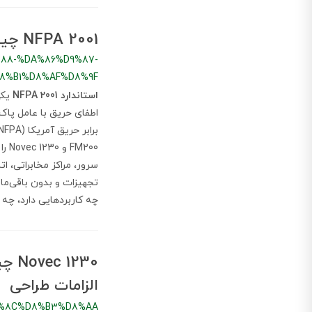
NFPA 2001 چیست و چه کاربردی دارد؟
%88-%DA%86%D9%87-
8%B1%D8%AF%D8%9F
استاندارد NFPA 2001
یکی
FM200 و Novec 1230 را مشخص می‌کند. اهمیت
سرور، مراکز مخابراتی، 
تجهیزات و بدون باقی‌مان
چه کاربردهایی دارد، چه 
الزامات طراحی
DB%8C%D8%B3%D8%AA