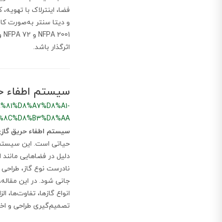
فضا، اینترلاک با تهویه،
و دیتا سنتر به‌صورت کام
01
اثرگذار باشد.
سیستم اطفاء حری
%81%D8%A7%D8%A1-
B%8C%D8%B3%D8%AA
سیستم اطفاء حریق گاز
حیاتی است. این سیستم‌ه
نادرست نوع گاز، طراحی غ
جانی شود. در این مقاله
تصمیم‌گیری طراحی و اخذ 