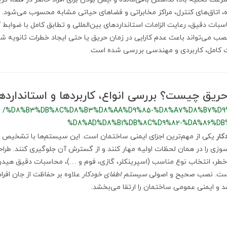
اده، اتاق‌های کنترل، مراکز مخابراتی و فضاهای حیاتی مشابه محسوب می‌شود.
بات دقیق، رعایت الزامات استانداردهای بین‌المللی و تطابق کامل با ضوابط
صب می‌تواند باعث عدم کارایی در زمان حریق یا حتی ایجاد خطرات ثانویه شود
 کامل، کاربردی و مهندسی بررسی شده است.
یق چیست؟ بررسی انواع، کاربردها و استانداردها
/%D8%B3%DB%8C%D8%B3%D8%AA%D9%85-%D8%A7%D8%B7%D9
%D8%AD%D8%B1%DB%8C%D9%82-%DA%86%D
ار
یکی از مهم‌ترین اجزای ایمنی ساختمان است. این سیستم‌ها با تشخیص
وزی را در همان لحظات اولیه مهار کنند و از گسترش آن جلوگیری کنند. طراحی
طر، انتخاب نوع مناسب (اسپرینکلر، گازی، فوم و …)، محاسبات دقیق هیدر
است. نصب صحیح و اصولی
سیستم اطفای خودکار
علاوه بر حفاظت از جان افراد
 ایمنی عمومی ساختمان را ارتقا می‌بخشد.