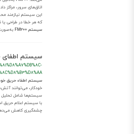
اتاق‌های سرور، مراکز د
این سیستم نیازمند محاس
که هر خطا در طراحی یا ن
سیستم FM200
به‌صورت
سیستم اطفای حر
%81%D8%A7%DB%8C-
B%8C%D8%B3%D8%AA
سیستم اطفاء حریق خودک
خودکار، می‌توانند آتش‌س
سیستم‌ها شامل تحلیل خ
با سیستم اعلام حریق 
چشمگیری کاهش می‌دهد و