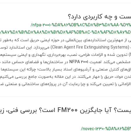
/nfpa-2001-%DA%86%DB%8C%D8%B3%D8%AA-%D9
8%A7%D8%B1%D8%A8%D8%B1%D8%AF%DB%8C-%D8%AF%D8%A7%D
 از مهم‌ترین استانداردهای بین‌المللی در حوزه ایمنی حریق است که به‌طو
اطفای حریق با عامل پاک (Clean Agent Fire Extinguishing Systems)
برابر حریق آمریکا (NFPA) تدوین شده و الزامات طراحی، نصب، بهره‌برداری، نگهداری و ایمنی سیس
NFPA 2001
در ساختمان‌ها و فضاهای حساس مانند دی
اتاق‌های کنترل صنعتی و آرشیوهای اسناد بسیار بالاست؛ چراکه این سیستم‌ه
دن مواد، حریق را مهار می‌کنند. در این مقاله به‌صورت جامع بررسی می‌کنیم
الزاماتی را تعیین می‌کند و چرا رعایت آن در پروژه‌های ساختمانی و صنعتی 
Novec 1230 چیست؟ آیا جایگزین FM200 است
/novec-1230-%DA%86%