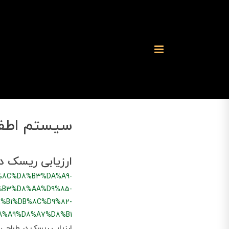
سیستم اطفا
ارزیابی ریسک د
%8C%D8%B3%DA%A9-
%B3%D8%AA%D9%85-
%B1%DB%8C%D9%82-
A%A9%D8%A7%D8%B1
ارزیابی ریسک در طراحی 