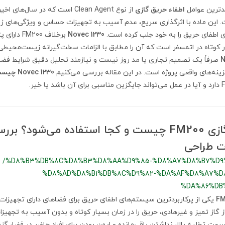
دترین عوامل
اطفاء حریق گازی
از نوع Clean Agent است که در سال‌ه
است. این ماده با اثرگذاری سریع، عدم آسیب به تجهیزات حساس و ویژگی‌ها
 اطفای حریق را به خود جلب کرده است.
Novec 1230
برخلاف 200
 کوتاه در اتمسفر است که آن را مطابق با الزامات سخت‌گیرانه زیست‌محیطی آ
N
صرفاً یک تصمیم تجاری یا مد روز نیست و نیازمند تحلیل دقیق شرایط فضا،
زینه‌های واقعی پروژه است. در این مقاله بررسی می‌کنیم
Novec 1230 چیست
سیستم اطفاء گازی FM200 چیست و کجا استفاده می‌شود؟
ات طراحی
/%D8%B3%DB%8C%D8%B3%D8%AA%D9%85-%D8%A7%D8%B7%D9
%D8%AD%D8%B1%DB%8C%D9%82-%DA%AF%D8%A7%D8
%DA%86%DB
یکی از پرکاربردترین سیستم‌های اطفای حریق برای فضاهای دارای تجهیز
 گاز تمیز و غیرهادی، حریق را در زمان بسیار کوتاه و بدون آسیب به تجهیزا
رعت تخلیه بالا، نداشتن باقی‌مانده و ایمن بودن برای افراد حاضر در فضا، گزین