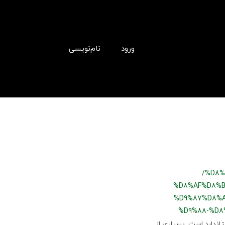
ورود
نام‌نویسی
/%D8
%D8%AF%D8%B
%D9%87%D8%A
%D9%88-%D8
ستاندارد است. بسیاری از