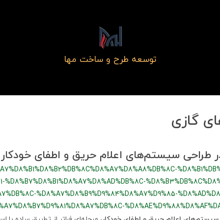
توسعه طرح و ساخت مها
ی گازی
ر طراحی سیستم‌های اعلام حریق و اطفای خودکار
%A7%D8%B1%D8%B2%DB%8C%D8%A7%D8%A8%DB%8C-%D8%B1%DB
1-%D8%B7%D8%B1%D8%A7%D8%AD%DB%8C-%D8%B3%DB%8C%D8
7%DB%8C-%D8%A7%D8%B9%D9%84%D8%A7%D9%85-%D8%AD%D8
%A7%D8%B7%D9%81%D8%A7%DB%8C-%D8%AE%D9%88%D8%AF%D
سیستم‌های اعلام حریق و اطفای خودکار
، مرحله‌ای فراتر از تطبیق ساده با ا