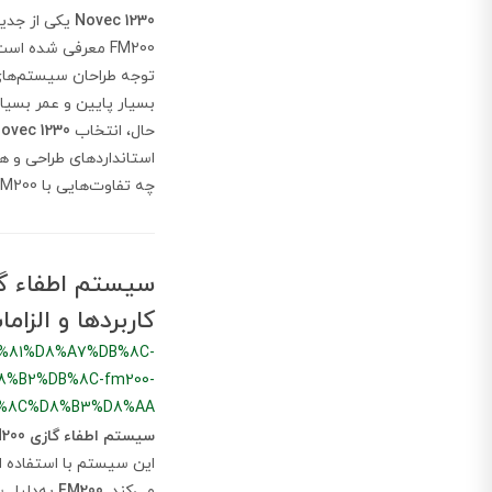
Novec 1230
یکی از جدی
FM200 معرفی شده 
توجه طراحان سیستم‌های
بسیار پایین و عمر بسیار
حال، انتخاب
ovec 1230
استانداردهای طراحی و ه
چه تفاوت‌هایی با FM200 دارد و آیا در عمل می‌تواند جایگزین مناسبی برای آن باشد یا خیر.
کاربردها و الزام
%81%D8%A7%DB%8C-
%B2%DB%8C-fm200-
%8C%D8%B3%D8%AA
سیستم اطفاء گازی FM200
این سیستم با استفاده از
می‌کند.
FM200
به‌دلیل س