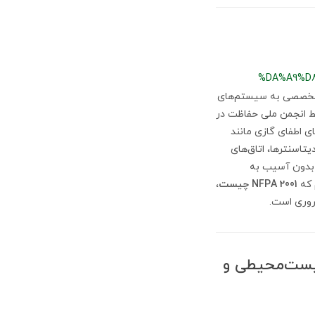
%DA%A9%D
ر تخصصی به سیستم‌های
 می‌پردازد. این استاندارد توسط انجمن ملی حفاظت در
تم‌های اطفای گازی مانند
تاسنترها، اتاق‌های
ا بدون آسیب به
 که
NFPA 2001 چیست
،
ضروری است.
؟ بررسی فنی، زیست‌محیطی و