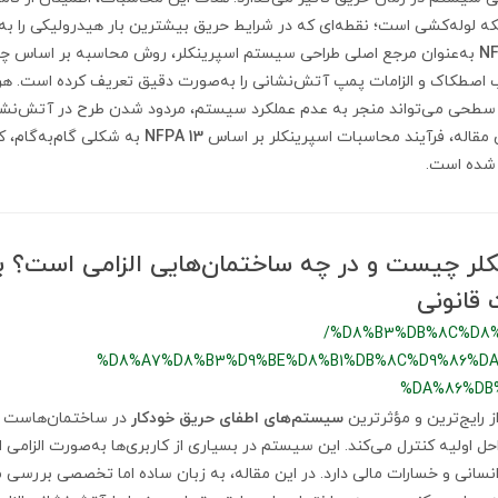
که لوله‌کشی است؛ نقطه‌ای که در شرایط حریق بیشترین بار هیدرولیکی را 
NF
به‌عنوان مرجع اصلی طراحی سیستم اسپرینکلر، روش محاسبه بر اساس چ
ب اصطکاک و الزامات پمپ آتش‌نشانی را به‌صورت دقیق تعریف کرده است. هر
سطحی می‌تواند منجر به عدم عملکرد سیستم، مردود شدن طرح در آتش‌نشا
ن مقاله، فرآیند محاسبات اسپرینکلر بر اساس
NFPA 13
به شکلی گام‌به‌گام، کا
 شده است.
ر چیست و در چه ساختمان‌هایی الزامی است؟ بر
 قانونی
/%D8%B3%DB%8C%D8
%D8%A7%D8%B3%D9%BE%D8%B1%DB%8C%D9%86%DA
%DA%86%DB
 رایج‌ترین و مؤثرترین
سیستم‌های اطفای حریق خودکار
در ساختمان‌هاست 
احل اولیه کنترل می‌کند. این سیستم در بسیاری از کاربری‌ها به‌صورت الزامی
سانی و خسارات مالی دارد. در این مقاله، به زبان ساده اما تخصصی بررسی