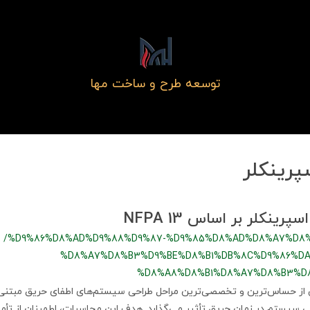
توسعه طرح و ساخت مها
رینکلر
ینکلر بر اساس NFPA 13
/%D9%86%D8%AD%D9%88%D9%87-%D9%85%D8%AD%D8%A7%D8
%D8%A7%D8%B3%D9%BE%D8%B1%DB%8C%D9%86%DA
%D8%A8%D8%B1%D8%A7%D8%B3%D8
از حساس‌ترین و تخصصی‌ترین مراحل طراحی سیستم‌های اطفای حریق مبتنی
عی سیستم در زمان حریق تأثیر می‌گذارد. هدف این محاسبات، اطمینان از تأ