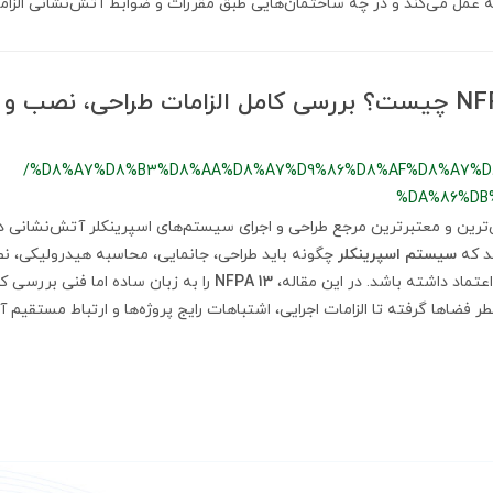
 عمل می‌کند و در چه ساختمان‌هایی طبق مقررات و ضوابط آتش‌نشانی الزا
استاندارد NFPA 13 چیست؟ بررسی کامل الزامات طراحی، ن
/%D8%A7%D8%B3%D8%AA%D8%A7%D9%86%D8%AF%D8%A7%D8%
%DA%86%DB
ترین و معتبرترین مرجع طراحی و اجرای سیستم‌های اسپرینکلر آتش‌نشانی د
د که
سیستم اسپرینکلر
چگونه باید طراحی، جانمایی، محاسبه هیدرولیکی، 
عتماد داشته باشد. در این مقاله،
NFPA 13
را به زبان ساده اما فنی بررسی کر
ر فضاها گرفته تا الزامات اجرایی، اشتباهات رایج پروژه‌ها و ارتباط مستقیم آ