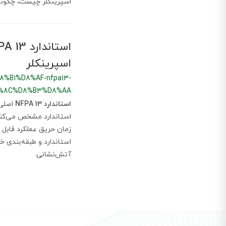
اسپرینکلر چیست، چگونه
اسپرینکلر
B1%D8%AF-nfpa13-
%8C%D8%B3%D8%AA
استاندارد NFPA 13
اصلی‌
استاندارد مشخص می‌کن
زمان حریق عملکرد قابل ا
استاندارد و طبقه‌بندی خط
آتش‌نشانی.