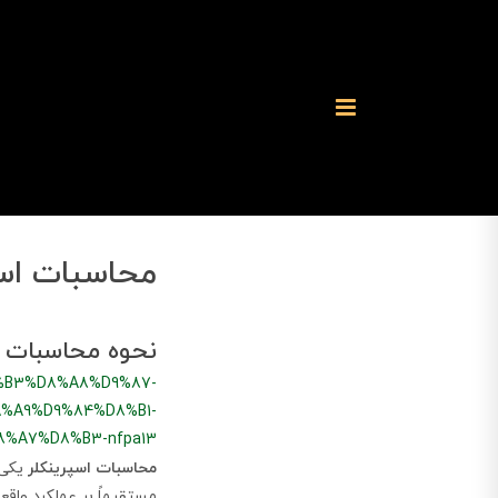
محاسبات اسپ
نحوه محاسبات اسپر
%B3%D8%A8%D9%87-
%A9%D9%84%D8%B1-
%A7%D8%B3-nfpa13
محاسبات اسپرینکلر
یکی 
مستقیماً بر عملکرد واق