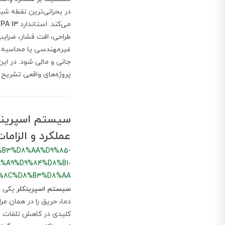
در بحرانی‌ترین نقطه شب
می‌کند. استاندارد
PA 13
طراحی، افت فشار، ضرای
غیرمهندسی یا محاسبه 
جانی و مالی شود. در ای
پروژه‌های واقعی تشریح
سیستم اسپرینکل
عملکرد و الزامات
%B3%D8%AA%D9%85-
%A9%D9%84%D8%B1-
%8C%D8%B3%D8%AA
سیستم اسپرینکلر
یکی از
دما، حریق را در همان مر
کلیدی در کاهش تلفات ان