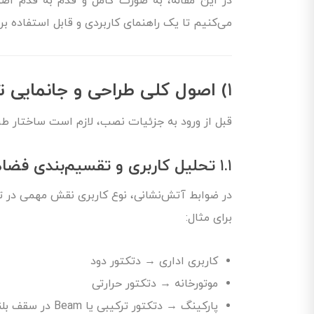
در این مقاله، به صورت کامل و قدم به قدم اص
می‌کنیم تا یک راهنمای کاربردی و قابل استفاده بر
۱)
اصول کلی
طراحی و جانمایی ت
قبل از ورود به جزئیات نصب، لازم است ساختار ط
۱.۱
تحلیل کاربری و تقسیم‌بندی فضاه
در ضوابط آتش‌نشانی، نوع کاربری نقش مهمی در تع
برای مثال:
کاربری اداری → دتکتور دود
موتورخانه → دتکتور حرارتی
پارکینگ → دتکتور ترکیبی یا Beam در سقف بلند