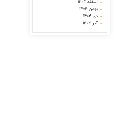
اسفند 1404
بهمن 1404
دی 1404
آذر 1404