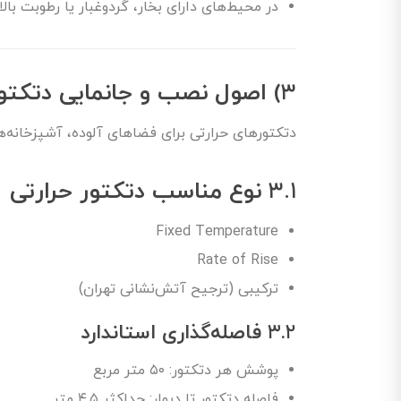
در محیط‌های دارای بخار، گردوغبار یا رطوبت بال
۳)
اصول نصب و جانمایی دتکتورهای حرارتی
دتکتورهای حرارتی برای فضاهای آلوده، آشپزخانه‌ها،
۳.۱
نوع مناسب دتکتور حرارتی
Fixed Temperature
Rate of Rise
ترکیبی (ترجیح آتش‌نشانی تهران)
۳.۲
فاصله‌گذاری استاندارد
پوشش هر دتکتور: ۵۰ متر مربع
فاصله دتکتور تا دیوار: حداکثر ۴.۵ متر