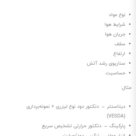
نوع مواد
شرایط هوا
جریان هوا
سقف
ارتفاع
سناریوی رشد آتش
حساسیت
مثال:
دیتاسنتر → دتکتور دود نوع لیزری + نمونه‌برداری
(VESDA)
پارکینگ → دتکتور حرارتی تشخیص سریع
انبار مواد → ترکیبی دود/حرارت