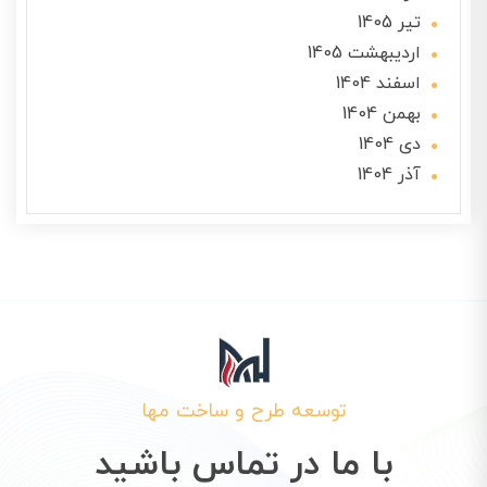
تير 1405
ارديبهشت 1405
اسفند 1404
بهمن 1404
دی 1404
آذر 1404
توسعه طرح و ساخت مها
با ما در تماس باشید