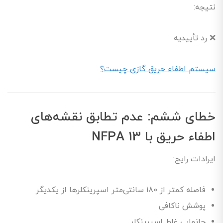
نتیجه:
❌ رد تأییدیه
سیستم اطفاء حریق گازی چیست؟
خطای ششم: عدم تطابق نقشه‌های
اطفاء حریق با NFPA 13
ایرادات رایج:
فاصله کمتر از 180 سانتی‌متر اسپرینکلرها از یکدیگر
پوشش ناکافی
جانمایی غلط اسپرینکلر