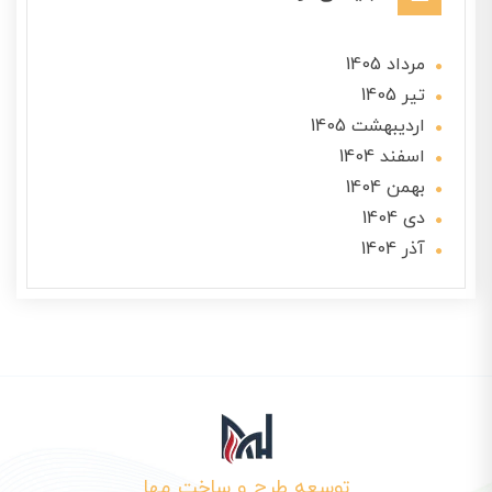
مرداد 1405
تير 1405
ارديبهشت 1405
اسفند 1404
بهمن 1404
دی 1404
آذر 1404
توسعه طرح و ساخت مها