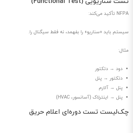
تست سناریویی (Functional Test)
NFPA تأکید می‌کند:
سیستم باید «سناریو» را بفهمد، نه فقط سیگنال را.
مثال:
دود → دتکتور
دتکتور → پنل
پنل → آلارم
پنل → اینترلاک (آسانسور، HVAC)
چک‌لیست تست دوره‌ای اعلام حریق