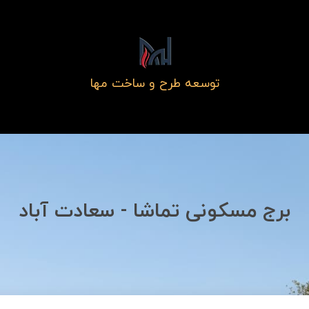
توسعه طرح و ساخت مها
برج مسکونی تماشا - سعادت آباد