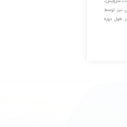
یات سرویس،
 نیز توسط
 طول دوره