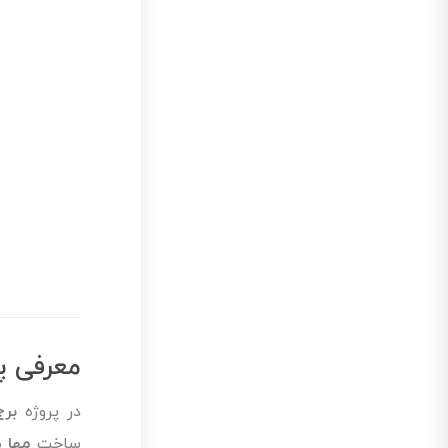
معرفی پ
در پروژه
برج
ساخت
مها
م