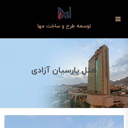
توسعه طرح و ساخت مها
هتل پارسیان آزادی