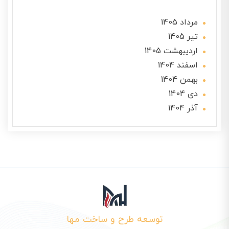
مرداد 1405
تير 1405
ارديبهشت 1405
اسفند 1404
بهمن 1404
دی 1404
آذر 1404
توسعه طرح و ساخت مها