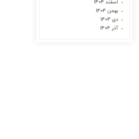
اسفند 1404
بهمن 1404
دی 1404
آذر 1404