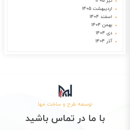
تير 1405
ارديبهشت 1405
اسفند 1404
بهمن 1404
دی 1404
آذر 1404
توسعه طرح و ساخت مها
با ما در تماس باشید